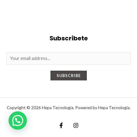
Subscribete
E
m
a
SUBSCRIBE
i
l
*
Copyright © 2026 Hepa Tecnología. Powered by Hepa Tecnología.