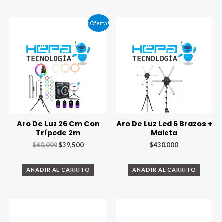
¡Oferta!
Aro De Luz 26 Cm Con
Aro De Luz Led 6 Brazos +
Trípode 2m
Maleta
$
60,000
$
39,500
$
430,000
AÑADIR AL CARRITO
AÑADIR AL CARRITO