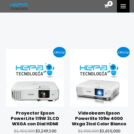
¡Oferta!
¡Oferta!
Proyector Epson
Videobeam Epson
PowerLite 119W 3LCD
Powerlite 109w 4000
WXGA con Dial HDMI
Wxga 3lcd Color Blanco
$
3,450,000
$
3,249,500
$
3,900,000
$
3,650,000