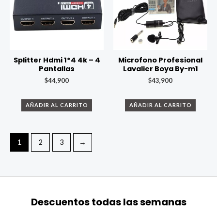
Splitter Hdmi 1*4 4k – 4
Microfono Profesional
Pantallas
Lavalier Boya By-m1
$
44,900
$
43,900
AÑADIR AL CARRITO
AÑADIR AL CARRITO
1
2
3
→
Descuentos todas las semanas