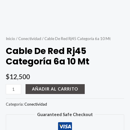
Inicio
/
Conectividad
/ Cable De Red Rj45 Categoría 6a 10 Mt
Cable De Red Rj45
Categoría 6a 10 Mt
$
12,500
Cable
AÑADIR AL CARRITO
De
Red
Categoría:
Conectividad
Rj45
Guaranteed Safe Checkout
Categoría
6a