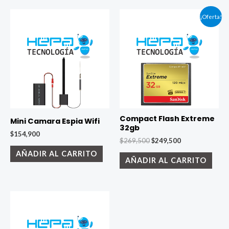
¡Oferta!
Compact Flash Extreme
Mini Camara Espia Wifi
32gb
$
154,900
El
El
$
269,500
$
249,500
precio
precio
AÑADIR AL CARRITO
original
actual
AÑADIR AL CARRITO
era:
es:
$269,500.
$249,500.