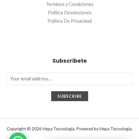
Terminos y Condiciones
Política Devoluciones
Politica De Privacidad
Subscribete
E
m
a
SUBSCRIBE
i
l
*
Copyright © 2026 Hepa Tecnología. Powered by Hepa Tecnología.