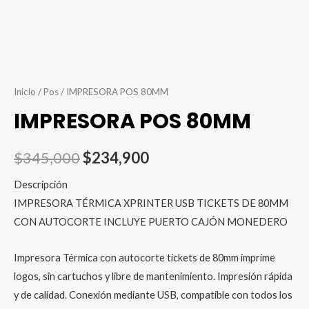
Inicio
/
Pos
/ IMPRESORA POS 80MM
IMPRESORA POS 80MM
El
El
$
345,000
$
234,900
precio
precio
Descripción
IMPRESORA TÉRMICA XPRINTER USB TICKETS DE 80MM
original
actual
CON AUTOCORTE INCLUYE PUERTO CAJÓN MONEDERO
era:
es:
Impresora Térmica con autocorte tickets de 80mm imprime
$345,000.
$234,900.
logos, sin cartuchos y libre de mantenimiento. Impresión rápida
y de calidad. Conexión mediante USB, compatible con todos los