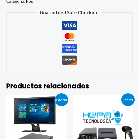
80MM
Categoría:
Pos
cantidad
Guaranteed Safe Checkout
Productos relacionados
¡Oferta!
¡Oferta!