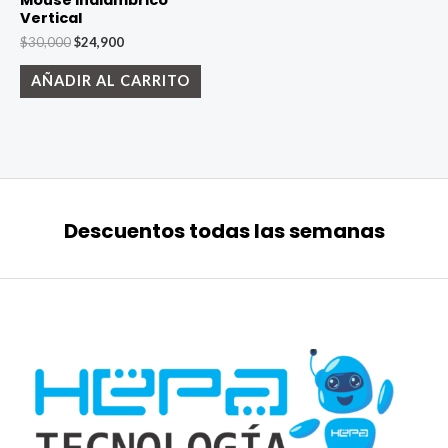
Mouse Inalámbrico
Vertical
El
El
$
30,000
$
24,900
precio
precio
original
actual
AÑADIR AL CARRITO
era:
es:
$30,000.
$24,900.
Descuentos todas las semanas