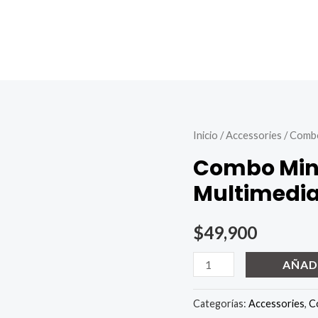
Inicio
/
Accessories
/ Combo
Combo Mini
Multimedi
$
49,900
Combo
AÑAD
Mini
Teclado
Categorías:
Accessories
,
C